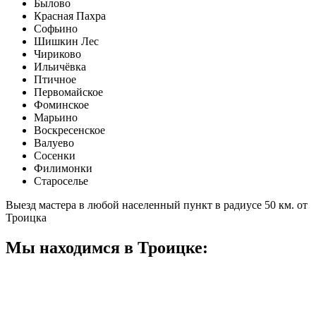
Былово
Красная Пахра
Софьино
Шишкин Лес
Чириково
Ильичёвка
Птичное
Первомайское
Фоминское
Марьино
Воскресенское
Валуево
Сосенки
Филимонки
Староселье
Выезд мастера в любой населенный пункт в радиусе 50 км. от
Троицка
Мы находимся в Троицке: