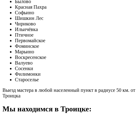
Былово
Красная Пахра
Софьино
Шишкин Лес
Чириково
Ильичёвка
Птичное
Первомайское
Фоминское
Марьино
Воскресенское
Валуево
Сосенки
Филимонки
Староселье
Выезд мастера в любой населенный пункт в радиусе 50 км. от
Троицка
Мы находимся в Троицке: