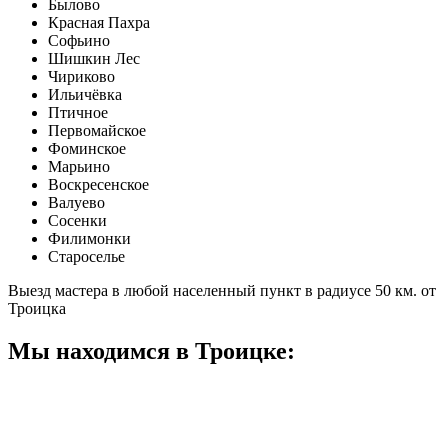
Былово
Красная Пахра
Софьино
Шишкин Лес
Чириково
Ильичёвка
Птичное
Первомайское
Фоминское
Марьино
Воскресенское
Валуево
Сосенки
Филимонки
Староселье
Выезд мастера в любой населенный пункт в радиусе 50 км. от
Троицка
Мы находимся в Троицке: