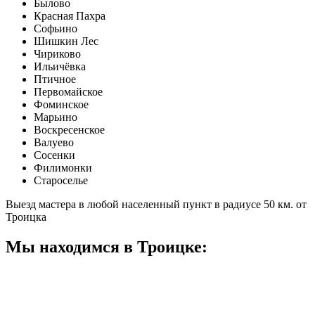
Былово
Красная Пахра
Софьино
Шишкин Лес
Чириково
Ильичёвка
Птичное
Первомайское
Фоминское
Марьино
Воскресенское
Валуево
Сосенки
Филимонки
Староселье
Выезд мастера в любой населенный пункт в радиусе 50 км. от
Троицка
Мы находимся в Троицке: