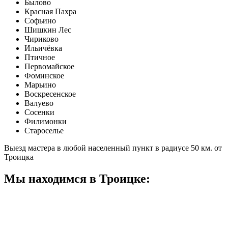
Былово
Красная Пахра
Софьино
Шишкин Лес
Чириково
Ильичёвка
Птичное
Первомайское
Фоминское
Марьино
Воскресенское
Валуево
Сосенки
Филимонки
Староселье
Выезд мастера в любой населенный пункт в радиусе 50 км. от
Троицка
Мы находимся в Троицке: